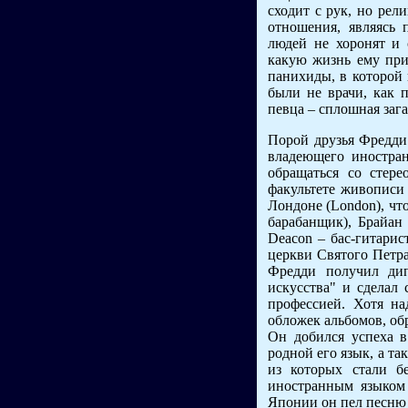
сходит с рук, но рел
отношения, являясь
людей не хоронят и 
какую жизнь ему при
панихиды, в которой 
были не врачи, как 
певца – сплошная зага
Порой друзья Фредди 
владеющего иностра
обращаться со стере
факультете живописи
Лондоне (London), что
барабанщик), Брайан
Deacon – бас-гитарис
церкви Святого Петра
Фредди получил дип
искусства" и сделал 
профессией. Хотя на
обложек альбомов, об
Он добился успеха в
родной его язык, а та
из которых стали б
иностранным языком 
Японии он пел песню 