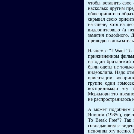
чтобы вставить свое 
насколько другим пре
общепринятого образ
скрывал свою ориента
на сцене, хотя на д
видеоинтервью (а н
заметил подобного. Д
приводят в доказател
Начнем с "I Want To 
прижизненном фильме 
на один британский с
были одеты не только
видеоклипа. Надо отм
ориентации восприн
группе одни гомосек
воспринимали эту 
Меркьюри это предпол
не распространилось 
А может подобным о
Японии (1985г), где 
To Break Free"? Так
совпадавшим с видеок
исполнял эту песню. 