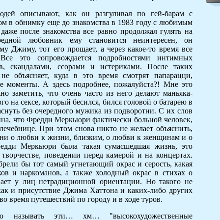
дей описывают, как он разгуливал по гей-барам с
м в обнимку еще до знакомства в 1983 году с любимым
аже после знакомства все равно продолжал гулять на
редной любовник ему становится неинтересен, он
му Джиму, тот его прощает, а через какое-то время все
 Все это сопровождается подробностями интимных
в, скандалами, ссорами и истериками. После таких
не объясняет, куда в это время смотрят папарацци,
ие моменты. А здесь подробнее, пожалуйста?! Мне это
о заметить, что очень часто из него делают маньяка-
о на сексе, который бесился, бился головой о батарею в
аснуть без очередного мужика из подворотни. С их слов
на, что Фредди Меркьюри фактически больной человек,
лечебнице. При этом снова никто не желает объяснить,
сни о любви к жизни, близким, о любви к женщинам и о
едди Меркьюри была такая сумасшедшая жизнь, это
 творчестве, поведении перед камерой и на концертах.
рели бы тот самый угнетающий окрас и серость, какая
ов и наркоманов, а также холодный окрас в стихах о
ает у лиц нетрадиционной ориентации. Но такого не
как и присутствие Джима Хаттона и каких-либо других
во время путешествий по городу и в ходе туров.
о называть эти… хм… "высокохудожественные