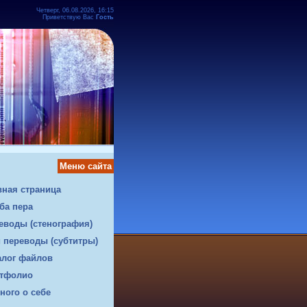
Четверг, 06.08.2026, 16:15
Приветствую Вас
Гость
Меню сайта
вная страница
ба пера
еводы (стенография)
 переводы (субтитры)
алог файлов
тфолио
ного о себе