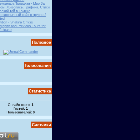
ександра Троицкая - Мир За
ом. Живопись. Графика. Стихи
сский той в Томске
сскоязычный сайт о группе 2
ited
tition - Shakira Official
graphy and Previous Tours for
Release
Полезное
Голосования
Статистика
Онлайн всего:
1
Гостей:
1
Пользователей:
0
Счетчики