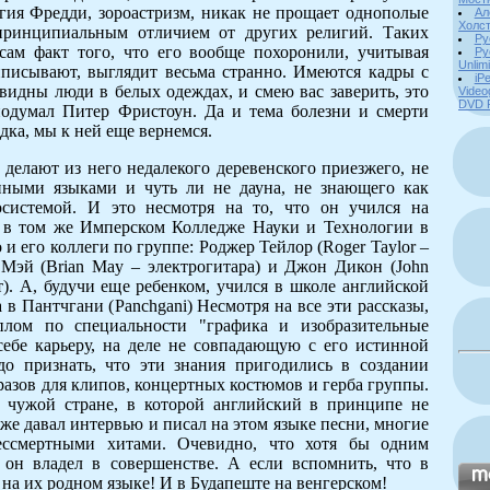
игия Фредди, зороастризм, никак не прощает однополые
Ал
Холст
 принципиальным отличием от других религий. Таких
Ру
сам факт того, что его вообще похоронили, учитывая
Ру
Unlim
писывают, выглядит весьма странно. Имеются кадры с
iPe
видны люди в белых одеждах, и смею вас заверить, это
Video
DVD 
подумал Питер Фристоун. Да и тема болезни и смерти
дка, мы к ней еще вернемся.
делают из него недалекого деревенского приезжего, не
нными языками и чуть ли не дауна, не знающего как
осистемой. И это несмотря на то, что он учился на
 в том же Имперском Колледже Науки и Технологии в
 и его коллеги по группе: Роджер Тейлор (Roger Taylor –
 Мэй (Briаn May – электрогитара) и Джон Дикон (John
т). А, будучи еще ребенком, учился в школе английской
 в Пантчгани (Panchgani) Несмотря на все эти рассказы,
лом по специальности "графика и изобразительные
себе карьеру, на деле не совпадающую с его истинной
до признать, что эти знания пригодились в создании
разов для клипов, концертных костюмов и герба группы.
 чужой стране, в которой английский в принципе не
кже давал интервью и писал на этом языке песни, многие
ессмертными хитами. Очевидно, что хотя бы одним
он владел в совершенстве. А если вспомнить, что в
на их родном языке! И в Будапеште на венгерском!