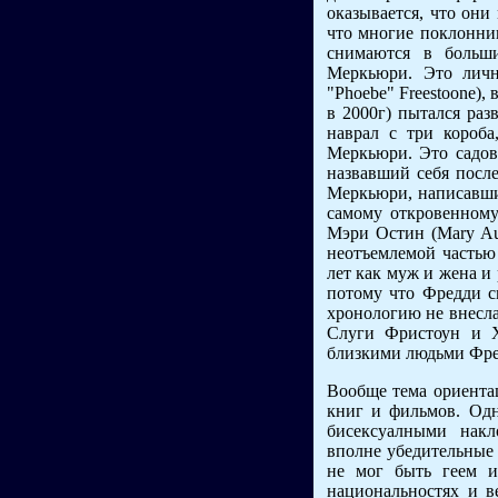
оказывается, что они
что многие поклонник
снимаются в больш
Меркьюри. Это личн
"Phoebe" Freestoone),
в 2000г) пытался раз
наврал с три короб
Меркьюри. Это садов
назвавший себя пос
Меркьюри, написавший
самому откровенному
Мэри Остин (Mary Aus
неотъемлемой частью
лет как муж и жена и 
потому что Фредди с
хронологию не внесла
Слуги Фристоун и Х
близкими людьми Фре
Вообще тема ориента
книг и фильмов. Одн
бисексуалными накл
вполне убедительные 
не мог быть геем и
национальностях и в