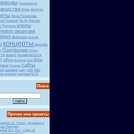
реводы
Терминатор
оводства
Игры
железо
четы
Дина Гарипова
сей Чумаков
Чи-Ли
Roxette
клипы
я Турунен
mstein
лицензия
dows
фильмы
мысли
концерты
й
мнение
Портфолио
р
Итоги
сти
важно
знаменитости
т
блог
office
встречи
шок
сайты
рвью
Queeen
ira
шакира
сайт
USB
SSD
ка
аукцион
продажа
М 21
Поиск
Прочие мои проекты
рафон 21: Спорт, здоровье и
ура Находки
ебай Асс Тур - Сайт об
ковском районе