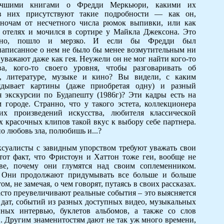
лучшими книгами о Фредди Меркьюри, какими их
в них присутствуют такие подробности — как он,
 ночам от несчетного числа рюмок выпивки, или как
 отелях и мочился в сортире у Майкла Джексона. Это
турно, пошло и мерзко. И если бы Фредди был
 написанное о нем не было бы менее возмутительным ни
е уважают даже как гея. Неужели он не мог найти кого-то
а, кого-то своего уровня, чтобы разговаривать об
и, литературе, музыке и кино? Вы видели, с каким
ядывает картины (даже приобретая одну) и разный
я экскурсии по Будапешту (1986г)? Эти кадры есть на
 городе. Странно, что у такого эстета, коллекционера
х произведений искусства, любителя классической
х красочных клипов такой вкус к выбору себе партнера.
о любовь зла, полюбишь и...?
ксуалисты с завидным упорством требуют уважать свои
 тот факт, что Фристоун и Хаттон тоже геи, вообще не
ове, почему они глумятся над своим соплеменником.
! Они продолжают придумывать все больше и больше
м, не замечая, о чем говорят, путаясь в своих рассказах.
сто преувеличивают реальные события – это выясняется
 дат, событий из разных доступных видео, музыкальных
нных интервью, буклетов альбомов, а также со слов
. Другим знаменитостям дают не так уж много времени,