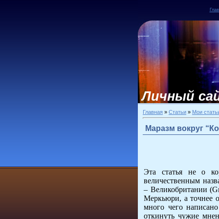
Глав
Личный сай
Главная
»
Статьи
»
Мои стать
Маразм вокруг “Ко
Эта статья не о ко
величественным назва
– Великобритании (Gr
Меркьюри, а точнее о
много чего написано
откинуть чужие мнен