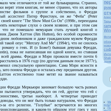
пе
 мало чем отличаются от той же бульварщины. Странно,
рук
и верят этим книгам, не менее странно, что их авторы
инстве фильмов о группе и собственно, о Фредди
от
ый ассистент Питер Фристоун, он же "Феба" (Peter
Алек
 в своей книге "The Show Must Go On" (1998г., переиздана
Тарь
веять некоторые слухи о своем хозяине, и при этом сам
ram
а, что не помешало мемуарам стать лучшей книгой о
Win
ник Джим Хаттон (Jim Hutton), без особой скромности
Фоти
ледним любовником и даже гражданским мужем Фредди
обзо
 такой опус "Mercury And Me" (1994г), что не снилось
ново
 роману о геях. И (о Боже!) бывшая девушка Фредди,
соф
tin), пока не написавшая ни одной книги, но ставшая
Инте
 всей драмы. Фредди и Мэри прожили вместе почти 6
Shak
расстались в 1976 году (по другим данным после 1977г),
техни
менил сексуальную ориентацию. Сама Мэри ясности в
, зато поняла Фредди и осталась ему преданным другом.
аттон естественно тоже метят на звание называться
дди.
ции Фредди Меркьюри занимает большую часть разных
и пытаются утверждать, что он гей, другие что гей с
онностями, третьи наоборот. А четвертые приводит
доводы, что он мог быть только натуралом, что Фредди
Ма
з-за его религии. "Голубые" встречаются во многих
культ
Пс
ероисповеданиях, и каким-то образом этот грех у них
Мост