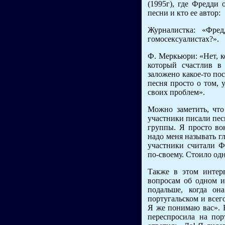
(1995г), где Фредди
песни и кто ее автор:
Журналистка: «Фред
гомосексуалистах?».
Ф. Меркьюри: «Нет, к
который счастлив в
заложено какое-то по
песня просто о том, 
своих проблем».
Можно заметить, что
участники писали пес
группы. Я просто вок
надо меня называть гл
участники считали Ф
по-своему. Стоило од
Также в этом интер
вопросам об одном 
подальше, когда он
португальском и всег
Я же понимаю вас». В
переспросила на пор