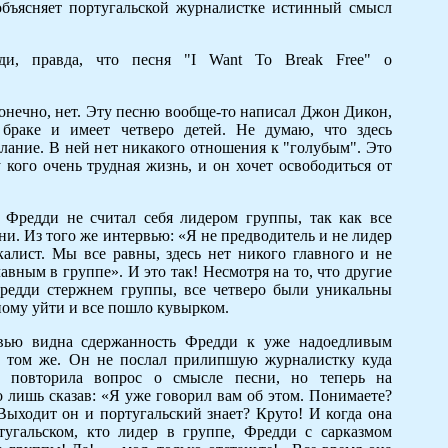
 объясняет португальской журналистке истинный смысл
ди, правда, что песня "I Want To Break Free" о
онечно, нет. Эту песню вообще-то написал Джон Дикон,
 браке и имеет четверо детей. Не думаю, что здесь
слание. В ней нет никакого отношения к "голубым". Это
у кого очень трудная жизнь, и он хочет освободиться от
 Фредди не считал себя лидером группы, так как все
ни. Из того же интервью: «Я не предводитель и не лидер
алист. Мы все равны, здесь нет никого главного и не
авным в группе». И это так! Несмотря на то, что другие
редди стержнем группы, все четверо были уникальны
ному уйти и все пошло кувырком.
вью видна сдержанность Фредди к уже надоедливым
и том же. Он не послал прилипшую журналистку куда
а повторила вопрос о смысле песни, но теперь на
о лишь сказав: «Я уже говорил вам об этом. Понимаете?
ыходит он и португальский знает? Круто! И когда она
тугальском, кто лидер в группе, Фредди c сарказмом