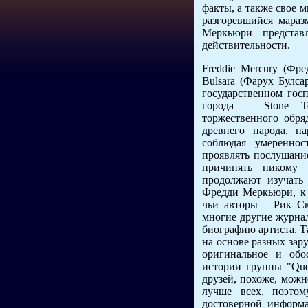
факты, а также свое м
разгоревшийся мараз
Меркьюри предста
действительности.
Freddie Mercury (Ф
Bulsara (Фарух Булса
государственном госп
города – Stone T
торжественного обр
древнего народа, па
соблюдая умереннос
проявлять послушани
причинять никому 
продолжают изучать
Фредди Меркьюри, к 
чьи авторы – Рик Ск
многие другие журнал
биографию артиста. Т
на основе разных зар
оригинальное и обо
истории группы "Quee
друзей, похоже, можн
лучше всех, поэто
достоверной информ