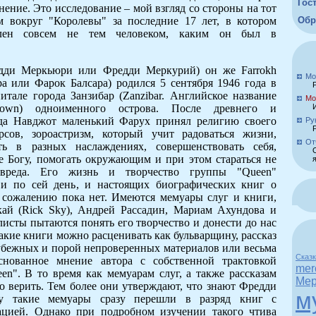
Гос
нение. Это исследование – мой взгляд со стороны на тот
Обр
м вокруг "Королевы" за последние 17 лет, в котором
влен совсем не тем человеком, каким он был в
редди Меркьюри или Фредди Меркурий) он же Farrokh
Мо
ра или Фарок Балсара) родился 5 сентября 1946 года в
итале города Занзибар (Zanzibar. Английское название
Мо
own) одноименного острова. После древнего и
яда Навджот маленький Фарух принял религию своего
Ру
рсов, зороастризм, который учит радоваться жизни,
От
ть в разных наслаждениях, совершенствовать себя,
е Богу, помогать окружающим и при этом стараться не
вреда. Его жизнь и творчество группы "Queen"
 и по сей день, и настоящих биографических книг о
сожалению пока нет. Имеются мемуары слуг и книги,
ай (Rick Sky), Андрей Рассадин, Мариам Ахундова и
исты пытаются понять его творчество и донести до нас
акие книги можно расценивать как бульварщину, рассказ
убежных и порой непроверенных материалов или весьма
Сказ
снованное мнение автора с собственной трактовкой
mer
n". В то время как мемуарам слуг, а также рассказам
Мер
о верить. Тем более они утверждают, что знают Фредди
м
му такие мемуары сразу перешли в разряд книг с
ацией. Однако при подробном изучении такого чтива