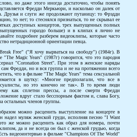
слово, но даже этого иногда достаточно, чтобы понять
дставляется Фредди Меркьюри, и насколько он далек от
а. Друзья и слуги же продолжают путаницу: то Фрэдди
цию, то нет; то стеснялся признаться, то не скрывал ее
есятках доступных концертов, трех выпущенных полных
евыпущенных гораздо больше) и в клипах я лично не
авайте подробнее разберем видеоклипы, которые часто
ьство нетрадиционной ориентации певца.
Break Free" ("Я хочу вырваться на свободу") (1984г). В
"The Magic Years" (1987г) говорится, что это пародия
ериал "Coronation Street". При этом в женские наряды
 сам Фредди, но и вся группа и не на протяжении всего
етить, что в фильме "The Magic Years" тема сексуальной
имается в шутку: «Многие предполагали, что все в
суалисты, но это конечно не так». В то время люди
тему как сплетни прессы, а после смерти Фредди
ожение вдруг стало бесспорным фактом и, слава Богу,
на остальных членов группы.
бразом можно расценить выступление на концерте в
он надел муляж женской груди, исполняя песню "I Want
 это же можно расценить как образ для номера, почти
липом, да и не всегда он был с женской грудью, когда
Есть видеоинтервью в фильме "Champions Of The World"