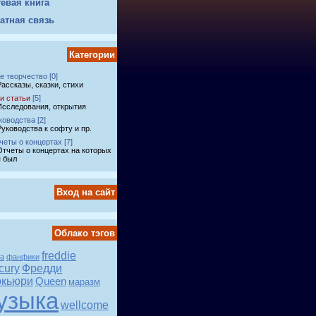
тевая книга
атная связь
Категории
е творчество
[0]
Рассказы, сказки, стихи
и статьи
[5]
Исследования, открытия
ководства
[2]
Руководства к софту и пр.
четы о концертах
[7]
Отчеты о концертах на которых
я был
Вход на сайт
Облако тэгов
freddie
ка
фанфики
cury
Фредди
кьюри
Queen
маразм
узыка
wellcome