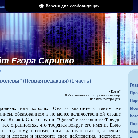
Версия для слабовидящих
ная
|
Регистрация
|
Вход
|
RSS
т Егора Скрипко
и
ролевы” (Первая редакция) (1 часть)
Гла
- Где я?
Про
- Добро пожаловать в реальный мир.
(Из х/ф "Матрица").
Пер
ролевах или королях. Она о квартете с таким же
Мои
нием, образованном в не менее величественной стране
Кат
eat Britain). Она о группе "Queen" и ее солисте Фредди
Пор
 тех странностях, что творятся вокруг его имени. Было
 на эту тему, поэтому, писав данную статью, я решил
Нем
ия и доводы и изложить свои наблюдения, некоторые