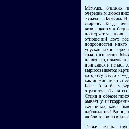
Мемуары близких лю
очередным любовнико
мужем – Джимом. И д
стороне. Когда оче
возвращается к бедно
повторяется вновь.
отношений двух гее
подробностей никто 
упуская такие горяч
тоже интересно. Можн
психопата, помешанног
припадках и не мог з
вырисовывается карти
которому место в мед
как он мог писать пе
Боге. Если бы у Фр
отразилось бы на его
Стихи и образы приоб
бывает у шизофреник
женщинах, какая быв
наблюдается! Равно, 
любовников на видео 
Также очень глуп