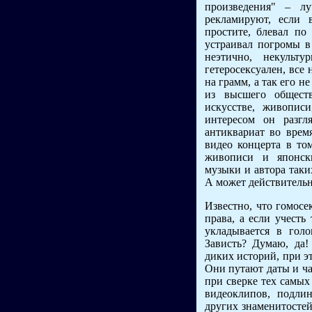
произведения" – 
рекламируют, если 
простите, блевал по
устраивал погромы в
неэтично, некуль
гетеросексуален, все
на грамм, а так его н
из высшего обществ
искусстве, живопис
интересом он разгл
антиквариат во врем
видео концерта в том
живописи и японски
музыки и автора таки
А может действительн
Известно, что гомосе
права, а если учесть
укладывается в гол
Зависть? Думаю, да
диких историй, при это
Они путают даты и ча
при сверке тех самых
видеоклипов, подли
других знаменитостей