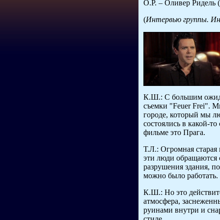
О.Р. – Оливер Ридель (
(
Интервью группы. Ин
К.Ш.: С большим ожи
съемки "Feuer Frei". М
городе, который мы л
состоялись в какой-то
фильме это Прага.
Т.Л.: Огромная старая
эти люди обращаются 
разрушения здания, по
можно было работать.
К.Ш.: Но это действит
атмосфера, заснеженн
руинами внутри и сна
стиле.