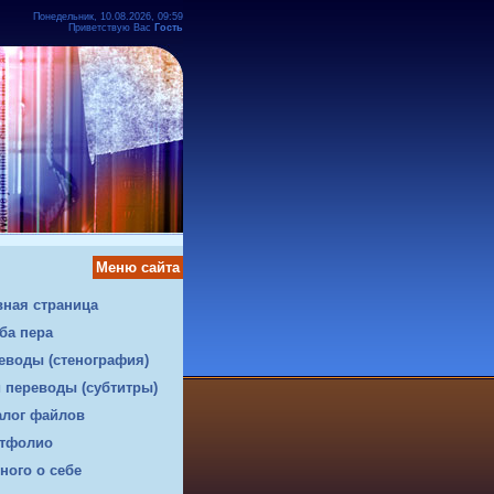
Понедельник, 10.08.2026, 09:59
Приветствую Вас
Гость
Меню сайта
вная страница
ба пера
еводы (стенография)
 переводы (субтитры)
алог файлов
тфолио
ного о себе