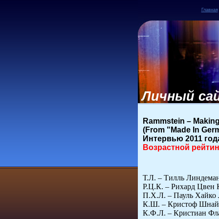
Главная
Личный сай
Rammstein – Making 
(From "Made In Ger
Интервью 2011 год
Возрастной рейтинг
Т.Л. – Тилль Линдеман
Р.Ц.К. – Рихард Цвен 
П.Х.Л. – Пауль Хайко 
К.Ш. – Кристоф Шнайд
К.Ф.Л. – Кристиан Фл