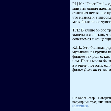
Р.Ц.К.: "Feuer Frei" –
минуты назвал идеаль
отличная песня, все п
что музыка и видеоря
меня было такое чувст
Т.Л.: В клипе много т
экшена и я считаю, ч
сочетаемся с концепц
К.Ш.: Это большая ред
музыкальная группа и
фильме так долго, как
нам. Песня могла бы з
в начале, поэтому, ес
фильм
(смеется)
, вы 
[1]: Doner kebap – Поворач
популярных традиционных
(Источник)
.