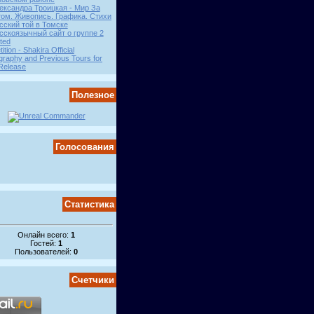
ександра Троицкая - Мир За
ом. Живопись. Графика. Стихи
сский той в Томске
сскоязычный сайт о группе 2
ited
tition - Shakira Official
graphy and Previous Tours for
Release
Полезное
Голосования
Статистика
Онлайн всего:
1
Гостей:
1
Пользователей:
0
Счетчики