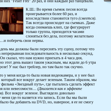
я них "Feuer Frei" 20 раз, и они каждый раз танцевали.
К.Ш.: Во время съемок песня всегда
проигрывается более 60 раз, и
впоследствии становится туго
(смеется)
.
Так всегда происходит на съемках. Даже
когда снимаешь клип, где фигурирует
только группа, приходится часами
слоняться без дела, поэтому желательно
 …и поберечь свои нервы.
 день мы должны были переснять эту сцену, потому что
 непрерывная последовательность в несколько секунд,
 Он сказал, что нам нужно приехать в 4 часа дня,
 но этот день вышел таким ужасным, мы ждали до 6 утра
озе! У нас был трейлер, но там было так скучно.
то у меня когда-то была новая видеокамера, и у нее был
 который все вокруг делает зеленым. Таким образом, мы
 фильма «Звездный путь», где пытались сделать эффект
ия или невесомости…
(Двигается как в эффекте
я)
. Все вокруг зеленое. Выглядело довольно
 меня где-то валяется эта запись. Если бы мы были
было бы добавить на DVD, но, наверное, я ее не смогу