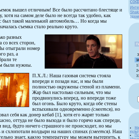
соф
Инте
съемок вышел отличным! Все было рассчитано блестяще и
Shak
, хотя на самом деле было не всегда так удобно, как
техни
с был такой маленький автомобиль… Но когда мы
началась съемка стало реально круто.
ько разных
 со всех сторон,
П
Мы отыграли номер
го раз, а
3
рали те
1
им были нужны.
1
2
П.Х.Л.: Наша газовая система стояла
3
впереди и позади нас, и мы были
полностью окружены стеной из пламени.
Жар был настолько сильным, что мы
продвинулись вперед, но впереди тоже
был огонь. Было круто, когда обе стены
вспыхивали одновременно
(смеется)
, но
вал себя как донер кебаб [1], хотя его жарят только
жасно, оттуда не было выхода и было горячо как спереди,
и вид, будто ничего страшного не происходит, но мы
Ма
 и схлопотали волдыри на наших спинах
(смеется)
. Наш
культ
Пс
ельно знает, какую температуру мы можем вытерпеть, к
Мост