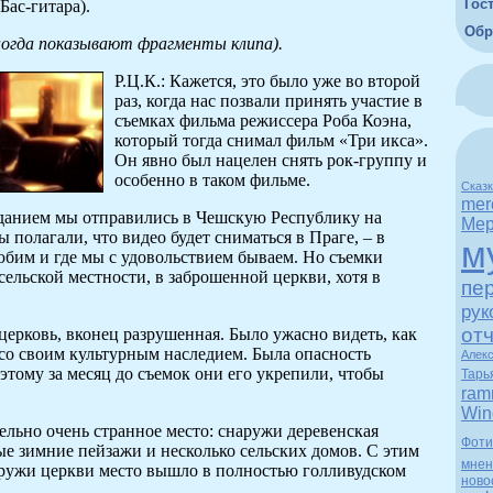
Гос
Бас-гитара).
Обр
огда показывают фрагменты клипа).
Р.Ц.К.: Кажется, это было уже во второй
раз, когда нас позвали принять участие в
съемках фильма режиссера Роба Коэна,
который тогда снимал фильм «Три икса».
Он явно был нацелен снять рок-группу и
особенно в таком фильме.
Сказ
mer
данием мы отправились в Чешскую Республику на
Мер
ы полагали, что видео будет сниматься в Праге, – в
м
юбим и где мы с удовольствием бываем. Но съемки
 сельской местности, в заброшенной церкви, хотя в
пе
рук
от
 церковь, вконец разрушенная. Было ужасно видеть, как
со своим культурным наследием. Была опасность
Алек
этому за месяц до съемок они его укрепили, чтобы
Тарь
ram
Win
ельно очень странное место: снаружи деревенская
Фоти
ые зимние пейзажи и несколько сельских домов. С этим
мнен
ружи церкви место вышло в полностью голливудском
ново