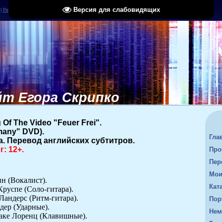
Версия для слабовидящих
|
Регистрация
|
Вход
|
RSS
т Егора Скрипко
Of The Video "Feuer Frei".
many" DVD).
Гла
а. Перевод английских субтитров.
: 12+.
Про
Пер
Мои
н (Вокалист).
Кат
Круспе (Соло-гитара).
Ландерс (Ритм-гитара).
Пор
ер (Ударные).
Нем
аке Лоренц (Клавишные).