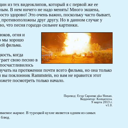
 один из тех видеоклипов, который я с первой же ее
ным. В нем ничего не надо менять! Много экшена,
росто здорово! Это очень важно, поскольку часто бывает,
д противоположны друг другу. Но в данном случае у
во, что песня гораздо сильнее картинки.
рюков, огня и
то мы хорошо
ией фильма.
кость, когда
грает свою песню в
 посчастливилось
вучать на протяжении почти всего фильма, но она только
ли вы поклонник Rammstein, но вам не нравится этот
можете посмотреть только начало.
Перевод: Егор Скрипко aka Shman.
Корректор: Komarrova.
9 марта 2013 г.
v1.0.
иваемое жаркое. В турецкой кухне является одним из самых
 блюд.