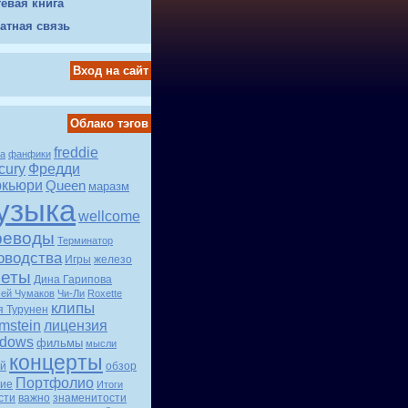
тевая книга
атная связь
Вход на сайт
Облако тэгов
freddie
ка
фанфики
cury
Фредди
кьюри
Queen
маразм
узыка
wellcome
реводы
Терминатор
оводства
Игры
железо
четы
Дина Гарипова
сей Чумаков
Чи-Ли
Roxette
клипы
я Турунен
mstein
лицензия
dows
фильмы
мысли
концерты
й
обзор
Портфолио
ие
Итоги
сти
важно
знаменитости