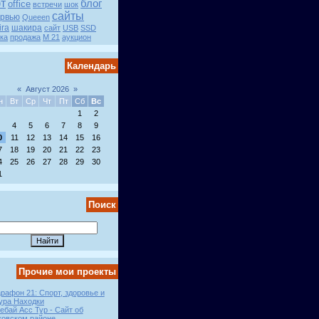
т
блог
office
встречи
шок
сайты
рвью
Queeen
ira
шакира
сайт
USB
SSD
ка
продажа
М 21
аукцион
Календарь
«
Август 2026
»
н
Вт
Ср
Чт
Пт
Сб
Вс
1
2
4
5
6
7
8
9
0
11
12
13
14
15
16
7
18
19
20
21
22
23
4
25
26
27
28
29
30
1
Поиск
Прочие мои проекты
рафон 21: Спорт, здоровье и
ура Находки
ебай Асс Тур - Сайт об
ковском районе