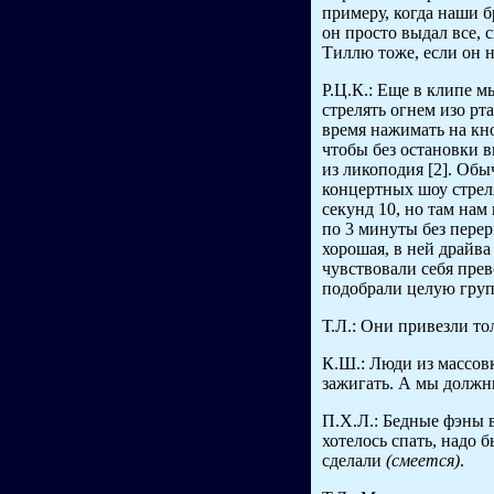
примеру, когда наши б
он просто выдал все, 
Тиллю тоже, если он н
Р.Ц.К.: Еще в клипе 
стрелять огнем изо рт
время нажимать на кн
чтобы без остановки 
из ликоподия [2]. Обы
концертных шоу стре
секунд 10, но там нам
по 3 минуты без перер
хорошая, в ней драйва
чувствовали себя прев
подобрали целую груп
Т.Л.: Они привезли т
К.Ш.: Люди из массовк
зажигать. А мы должн
П.Х.Л.: Бедные фэны 
хотелось спать, надо 
сделали
(смеется)
.