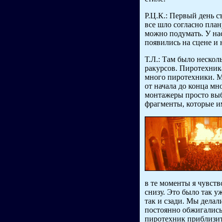
Р.Ц.К.: Первый день 
все шло согласно плану
можно подумать. У на
появились на сцене и 
Т.Л.: Там было нескол
ракурсов. Пиротехника
много пиротехники. 
от начала до конца мно
монтажеры просто выб
фрагменты, которые 
в те моменты я чувство
снизу. Это было так у
так и сзади. Мы делал
постоянно обжигались
пиротехник приблизит