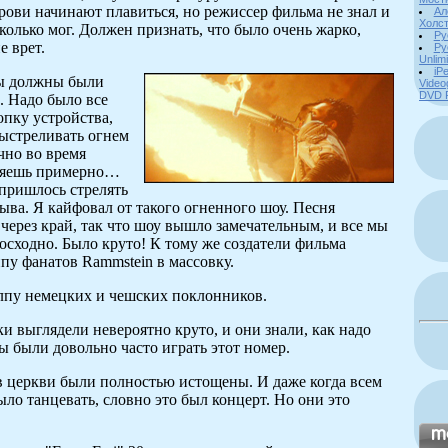
рови начинают плавиться, но режиссер фильма не знал и
Ал
Холст
сколько мог. Должен признать, что было очень жарко,
Ру
е врет.
Ру
Unlim
iPe
мы должны были
Video
DVD 
а. Надо было все
опку устройства,
выстреливать огнем
чно во время
ляешь примерно…
 пришлось стрелять
ыва. Я кайфовал от такого огненного шоу. Песня
 через край, так что шоу вышло замечательным, и все мы
осходно. Было круто! К тому же создатели фильма
пу фанатов Rammstein в массовку.
олпу немецких и чешских поклонников.
и выглядели невероятно круто, и они знали, как надо
ы были довольно часто играть этот номер.
в церкви были полностью истощены. И даже когда всем
было танцевать, словно это был концерт. Но они это