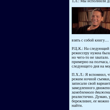
Т.Л.: Мы исполнили дл
взять с собой книгу…
Р.Ц.К.: На следующий
режиссеру нужна была
но чего-то не хватало.
примерно на полчаса,
следующего дня на мор
П.Х.Л.: Я вспомнил, ч
режим ночной съемки,
записали свой вариант
замедленного движен
замедленного движени
реалистично. Думаю, у
бережливее, ее можно 
найти.