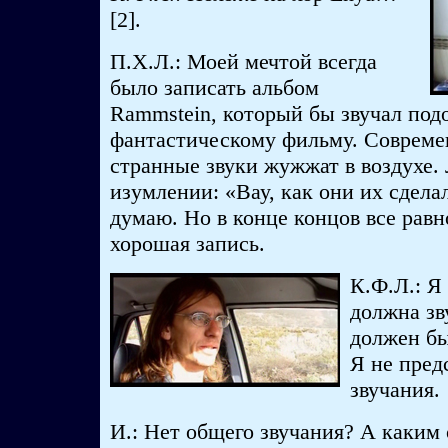
[2].
П.Х.Л.: Моей мечтой всегда
было записать альбом
Rammstein, который бы звучал под
фантастическому фильму. Соврем
странные звуки жужжат в воздухе.
изумлении: «Вау, как они их сделал
думаю. Но в конце концов все равн
хорошая запись.
К.Ф.Л.: Я
должна зв
должен бы
Я не пред
звучания.
И.: Нет общего звучания? А каки