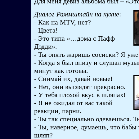
Для меня девиз альбома был – «Эт
Диалог Раммштайн на кухне
:
- Как на MTV, нет?
- Цвета!
- Это типа «…дома с Пафф
Дэдди».
- Ты опять жаришь сосиски? Я уже
- Когда я был внизу и слушал музы
минут как готовы.
- Снимай их, давай новые!
- Нет, они выглядят прекрасно.
- У тебя плохой вкус в шляпах!
- Я не ожидал от вас такой
реакции, парни.
- Ты так специально одеваешься. Т
- Ты, наверное, думаешь, что бабы
шляп?