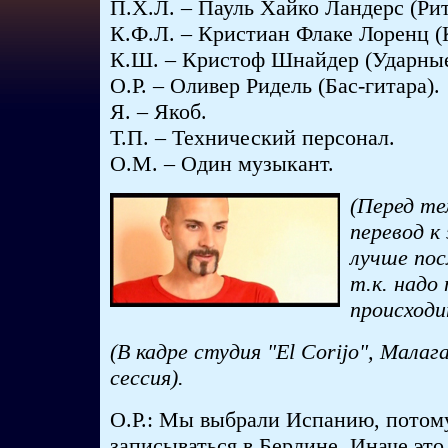
П.Х.Л. – Пауль Хайко Ландерс (Рит
К.Ф.Л. – Кристиан Флаке Лоренц 
К.Ш. – Кристоф Шнайдер (Ударные
О.Р. – Оливер Ридель (Бас-гитара).
Я. – Якоб.
Т.П. – Технический персонал.
О.М. – Один музыкант.
(Перед те
перевод к
лучше пос
т.к. надо
происходи
(В кадре студия "El Corijo", Малаг
сессия).
О.Р.: Мы выбрали Испанию, потому
записываться в Берлине. Иначе это