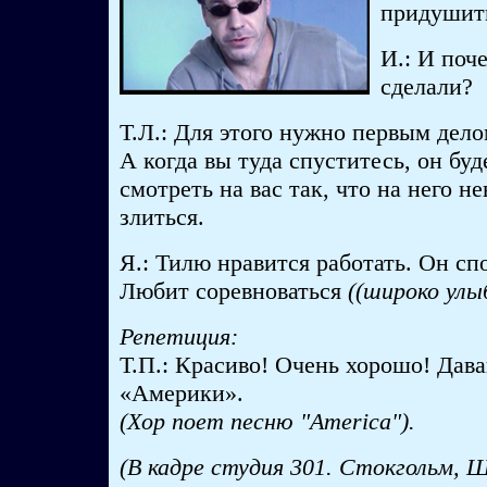
придушит
И.: И поч
сделали?
Т.Л.: Для этого нужно первым дел
А когда вы туда спуститесь, он буд
смотреть на вас так, что на него н
злиться.
Я.: Тилю нравится работать. Он сп
Любит соревноваться
((широко улы
Репетиция:
Т.П.: Красиво! Очень хорошо! Дав
«Америки».
(Хор поет песню "America").
(В кадре студия 301. Стокгольм, Ш