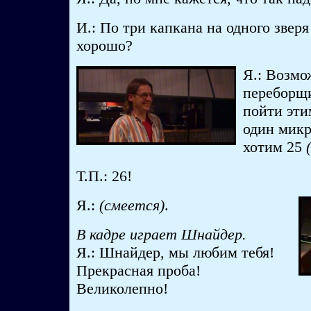
И.: По три капкана на одного зверя
хорошо?
Я.: Возмо
переборщ
пойти эти
один микр
хотим 25
Т.П.: 26!
Я.:
(смеется)
.
В кадре играет Шнайдер.
Я.: Шнайдер, мы любим тебя!
Прекрасная проба!
Великолепно!