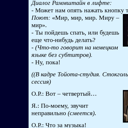
Диалог Раммштайн в лифте:
- Может нам опять нажать кнопку 
Поют:
«Мир, мир, мир. Миру –
мир».
- Ты пойдешь спать, или будешь
еще что-нибудь делать?
- (Что-то говорит на немецком
языке без субтитров).
- Ну, пока!
((В кадре Тойота-студия. Стокгол
сессия)
О.Р.: Вот – четвертый…
Я.: По-моему, звучит
неправильно
(смеется)
.
О.Р.: Что за музыка!