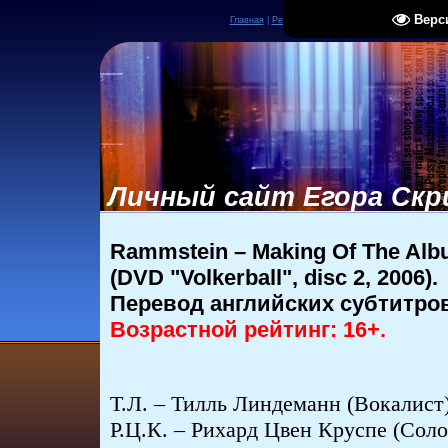
Верс
Главная
|
Регистрация
|
Вход
|
RSS
Личный сайт Егора Скр
Rammstein – Making Of The Albu
(DVD "Volkerball", disc 2, 2006).
Перевод английских субтитров
Возрастной рейтинг: 16+.
Т.Л. – Тилль Линдеманн (Вокалист)
Р.Ц.К. – Рихард Цвен Круспе (Соло