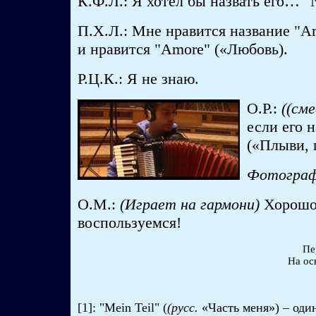
К.Ф.Л.: Я хотел бы назвать его… "N
П.Х.Л.: Мне нравится название "A
и нравится "Amore" («Любовь).
Р.Ц.К.: Я не знаю.
О.Р.:
((см
если его н
(«Плыви, 
Фотографи
О.М.:
(Играет на гармони)
Хорошо
воспользуемся!
Пе
На ос
[1]: "Mein Teil" (
(русс.
«Часть меня») – оди