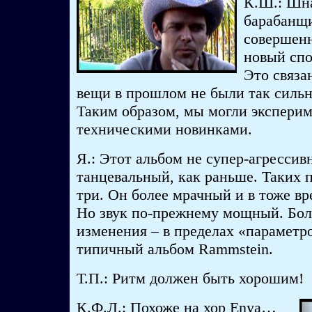
К.Ш.: Шн
барабанщи
совершенн
новый спо
Это связа
вещи в прошлом не были так сильн
Таким образом, мы могли эксперим
техническими новинками.
Я.: Этот альбом не супер-агрессив
танцевальный, как раньше. Таких п
три. Он более мрачный и в тоже в
Но звук по-прежнему мощный. Боле
изменения – в пределах «параметр
типичный альбом Rammstein.
Т.П.: Ритм должен быть хорошим!
К.Ф.Л.: Похоже на хор Enya…